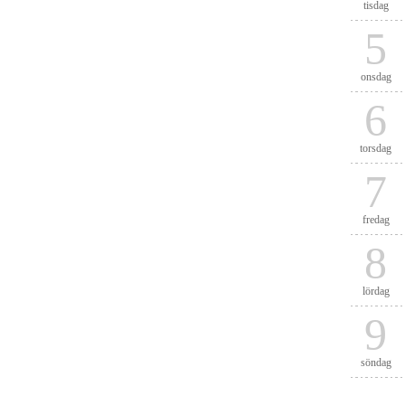
tisdag
5
onsdag
6
torsdag
7
fredag
8
lördag
9
söndag