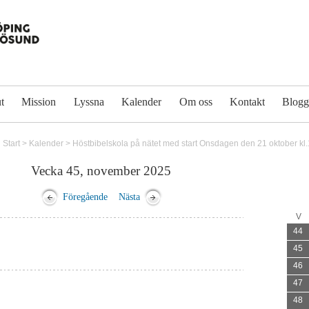
t
Mission
Lyssna
Kalender
Om oss
Kontakt
Blog
Start
>
Kalender
>
Höstbibelskola på nätet med start Onsdagen den 21 oktober kl
Vecka 45, november 2025
Föregående
Nästa
V
44
45
46
47
48