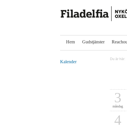
Hem
Gudstjänster
Reachou
Du är här:
Kalender
3
måndag
4