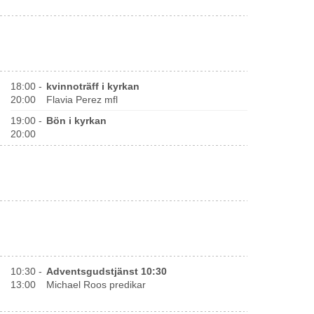
18:00 -
kvinnoträff i kyrkan
20:00
Flavia Perez mfl
19:00 -
Bön i kyrkan
20:00
10:30 -
Adventsgudstjänst 10:30
13:00
Michael Roos predikar