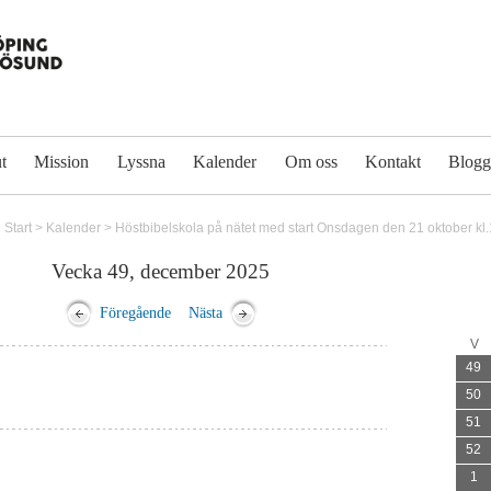
t
Mission
Lyssna
Kalender
Om oss
Kontakt
Blog
Start
>
Kalender
>
Höstbibelskola på nätet med start Onsdagen den 21 oktober kl
Vecka 49, december 2025
Föregående
Nästa
V
49
50
51
52
1