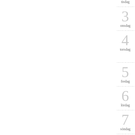
tisdag
3
onsdag
4
torsdag
5
fredag
6
lördag
7
söndag