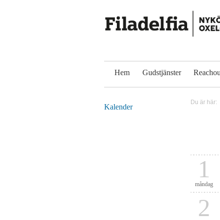
Hem
Gudstjänster
Reachou
Du är här:
Kalender
1
måndag
2