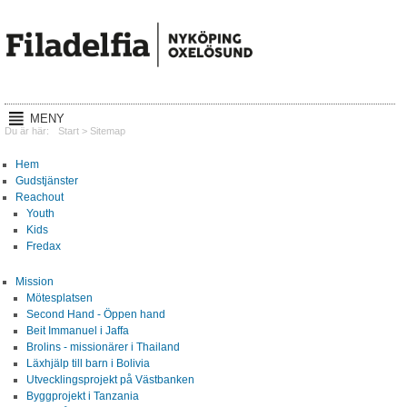
MENY
Hem
Du är här:
Start
>
Sitemap
Gudstjänster
Hem
Gudstjänster
Reachout
Reachout
Youth
Kids
Mission
Fredax
Lyssna
Mission
Mötesplatsen
Kalender
Second Hand - Öppen hand
Beit Immanuel i Jaffa
Om oss
Brolins - missionärer i Thailand
Läxhjälp till barn i Bolivia
Utvecklingsprojekt på Västbanken
Kontakt
Byggprojekt i Tanzania