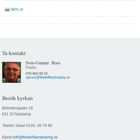
Skriv ut
Ta kontakt
Sven-Gunnar Roos
Pastor
070-662 09 10
sgroos@filadelfianykoping.se
Besök kyrkan
Behmbrogatan 18
611 32 Nyköping
Telefon Växel
0155- 26 70 90
Epost
info@filadelfianykoping.se