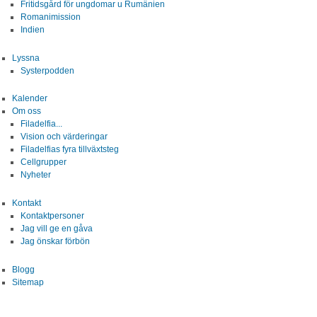
Fritidsgård för ungdomar u Rumänien
Blogg
Romanimission
Indien
Sitemap
Lyssna
Systerpodden
Kalender
Om oss
Filadelfia...
Vision och värderingar
Filadelfias fyra tillväxtsteg
Cellgrupper
Nyheter
Kontakt
Kontaktpersoner
Jag vill ge en gåva
Jag önskar förbön
Blogg
Sitemap