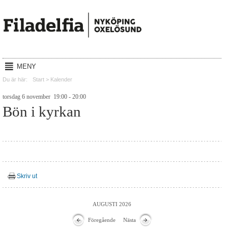
MENY
Hem
Du är här:
Start
>
Kalender
Gudstjänster
torsdag 6 november 19:00 - 20:00
Bön i kyrkan
Reachout
Mission
Lyssna
Kalender
Skriv ut
Om oss
AUGUSTI 2026
Kontakt
Föregående
Nästa