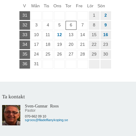
Blogg
V
Mån
Tis
Ons
Tor
Fre
Lör
Sön
31
1
2
Sitemap
32
3
4
5
6
7
8
9
33
10
11
12
13
14
15
16
34
17
18
19
20
21
22
23
35
24
25
26
27
28
29
30
36
31
Ta kontakt
Sven-Gunnar Roos
Pastor
070-662 09 10
sgroos@filadelfianykoping.se