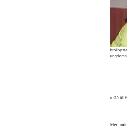
bröllops
ungdomsk
» Gå till
Mer unde