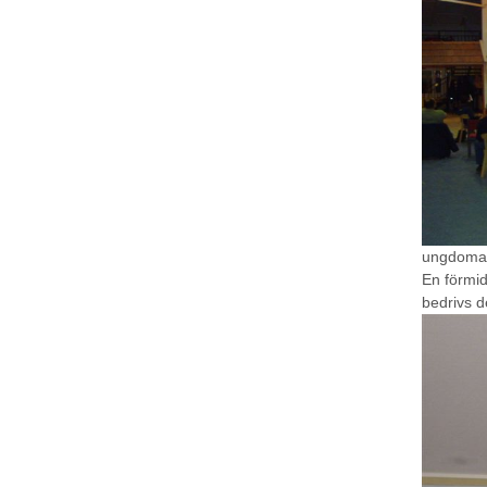
ungdomarn
En förmid
bedrivs d