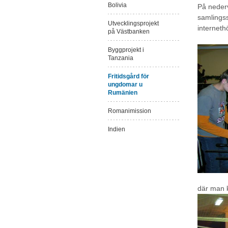
Bolivia
På nederv
samlingss
Utvecklingsprojekt
interneth
på Västbanken
Byggprojekt i
Tanzania
Fritidsgård för
ungdomar u
Rumänien
Romanimission
Indien
där man k