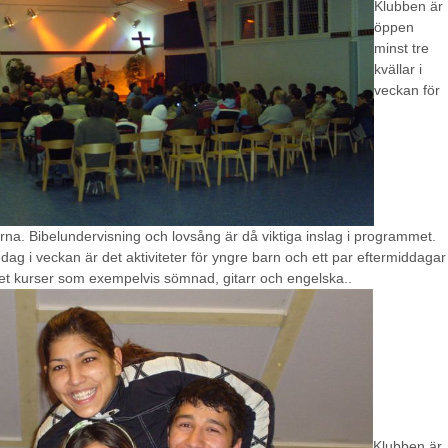
Klubben är
öppen
minst tre
kvällar i
veckan för
a. Bibelundervisning och lovsång är då viktiga inslag i programmet.
dag i veckan är det aktiviteter för yngre barn och ett par eftermiddagar
et kurser som exempelvis sömnad, gitarr och engelska..
Klubben är