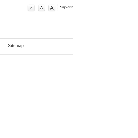
Sajtkarta
g
Sitemap