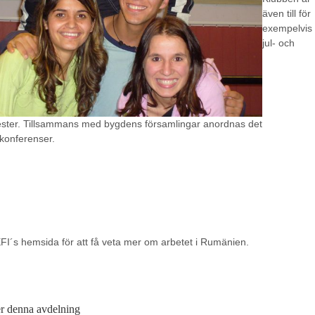
även till för
exempelvis
jul- och
fester. Tillsammans med bygdens församlingar anordnas det
onferenser.
 EFI´s hemsida för att få veta mer om arbetet i Rumänien.
r denna avdelning