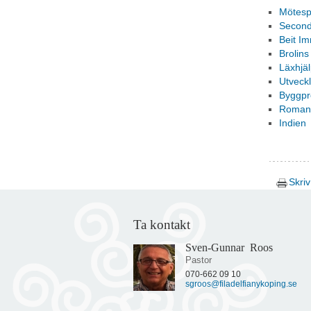
Mötesp
Second
Beit Im
Brolins
Läxhjälp
Utveck
Byggpro
Romani
Indien
Skriv
Ta kontakt
Sven-Gunnar Roos
Pastor
070-662 09 10
sgroos@filadelfianykoping.se