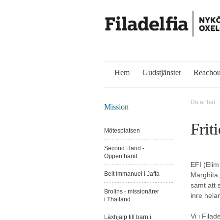
Hem
Gudstjänster
Reachou
Du är här:
Mission
Frit
Mötesplatsen
Second Hand -
Öppen hand
EFI (Elim
Beit Immanuel i Jaffa
Marghita,
samt att 
Brolins - missionärer
inre hela
i Thailand
Vi i Fila
Läxhjälp till barn i