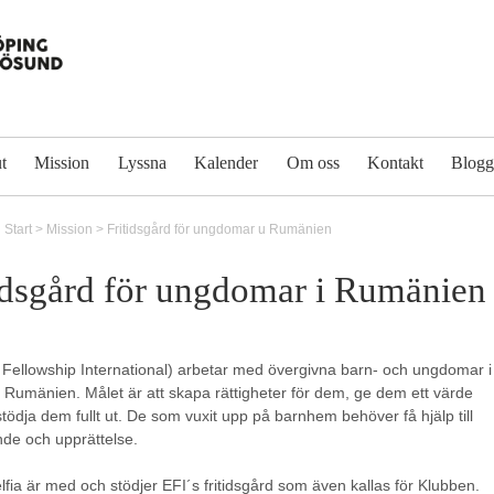
t
Mission
Lyssna
Kalender
Om oss
Kontakt
Blog
Start
>
Mission
>
Fritidsgård för ungdomar u Rumänien
idsgård för ungdomar i Rumänien
 Fellowship International) arbetar med övergivna barn- och ungdomar i
 Rumänien. Målet är att skapa rättigheter för dem, ge dem ett värde
stödja dem fullt ut. De som vuxit upp på barnhem behöver få hjälp till
nde och upprättelse.
delfia är med och stödjer EFI´s fritidsgård som även kallas för Klubben.