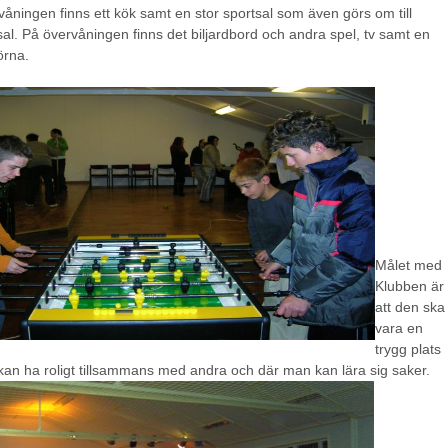
åningen finns ett kök samt en stor sportsal som även görs om till
al. På övervåningen finns det biljardbord och andra spel, tv samt en
örna.
Målet med
Klubben är
att den ska
vara en
trygg plats
an ha roligt tillsammans med andra och där man kan lära sig saker.