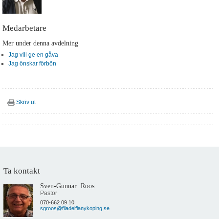
Blogg
Sitemap
Medarbetare
Mer under denna avdelning
Jag vill ge en gåva
Jag önskar förbön
Skriv ut
Ta kontakt
Sven-Gunnar Roos
Pastor
070-662 09 10
sgroos@filadelfianykoping.se