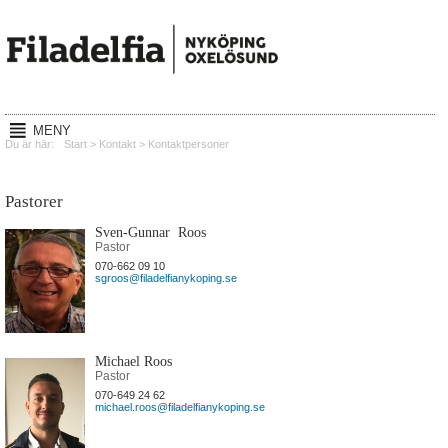
MENY
Hem
Du är här:
Start
>
Kontakt
>
Kontaktpersoner
Gudstjänster
Pastorer
Reachout
Sven-Gunnar Roos
Pastor
Mission
070-662 09 10
sgroos@filadelfianykoping.se
Lyssna
Kalender
Michael Roos
Pastor
Om oss
070-649 24 62
michael.roos@filadelfianykoping.se
Kontakt