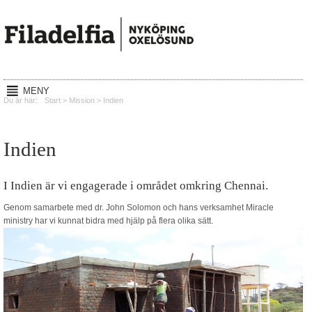
MENY
Hem
Du är här:
Start
>
Mission
>
Indien
Gudstjänster
Indien
Reachout
Mission
I Indien är vi engagerade i området omkring Chennai.
Lyssna
Genom samarbete med dr. John Solomon och hans verksamhet Miracle
ministry har vi kunnat bidra med hjälp på flera olika sätt.
Kalender
Om oss
Kontakt