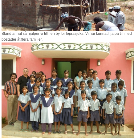
Blogg
Sitemap
Bland annat så hjälper vi till i en by för leprasjuka. Vi har kunnat hjälpa till med
bostäder åt flera familjer.