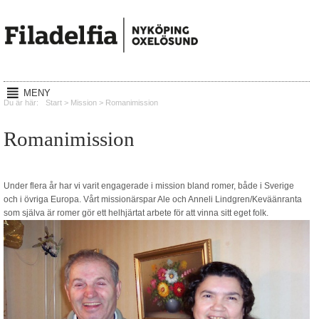
MENY
Hem
Du är här:
Start
>
Mission
>
Romanimission
Gudstjänster
Romanimission
Reachout
Mission
Under flera år har vi varit engagerade i mission bland romer, både i Sverige
och i övriga Europa. Vårt missionärspar Ale och Anneli Lindgren/Keväänranta
Lyssna
som själva är romer gör ett helhjärtat arbete för att vinna sitt eget folk.
Kalender
Om oss
Kontakt