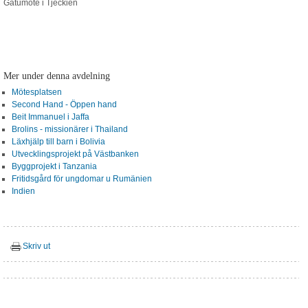
Gatumöte i Tjeckien
Mer under denna avdelning
Mötesplatsen
Second Hand - Öppen hand
Beit Immanuel i Jaffa
Brolins - missionärer i Thailand
Läxhjälp till barn i Bolivia
Utvecklingsprojekt på Västbanken
Byggprojekt i Tanzania
Fritidsgård för ungdomar u Rumänien
Indien
Skriv ut