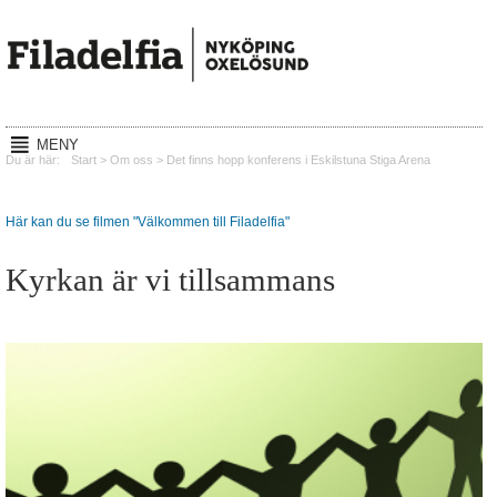
MENY
Hem
Du är här:
Start
>
Om oss
>
Det finns hopp konferens i Eskilstuna Stiga Arena
Gudstjänster
Här kan du se filmen "Välkommen till Filadelfia"
Reachout
Kyrkan är vi tillsammans
Mission
Lyssna
Kalender
Om oss
Kontakt