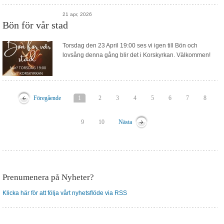
21 apr, 2026
Bön för vår stad
Torsdag den 23 April 19:00 ses vi igen till Bön och
lovsång denna gång blir det i Korskyrkan. Välkommen!
Föregående
1
2
3
4
5
6
7
8
9
10
Nästa
Prenumenera på Nyheter?
Klicka här för att följa vårt nyhetsflöde via RSS