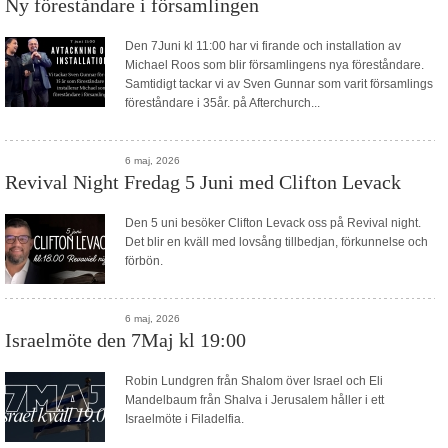
Ny föreståndare i församlingen
Blogg
Den 7Juni kl 11:00 har vi firande och installation av
Sitemap
Michael Roos som blir församlingens nya föreståndare.
Samtidigt tackar vi av Sven Gunnar som varit församlings
föreståndare i 35år. på Afterchurch...
6 maj, 2026
Revival Night Fredag 5 Juni med Clifton Levack
Den 5 uni besöker Clifton Levack oss på Revival night.
Det blir en kväll med lovsång tillbedjan, förkunnelse och
förbön.
6 maj, 2026
Israelmöte den 7Maj kl 19:00
Robin Lundgren från Shalom över Israel och Eli
Mandelbaum från Shalva i Jerusalem håller i ett
Israelmöte i Filadelfia.