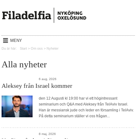
MENY
Hem
Du är här:
Start
>
Om oss
>
Nyheter
Gudstjänster
Alla nyheter
Reachout
Mission
6 aug, 2026
Aleksey från Israel kommer
Lyssna
den 12 Augusti kl 19:00 har vi ett högintressant
seminarium och Q&A med Aleksey från TelAviv Israel.
Kalender
Han är messiansk jude och leder en församling i TelAviv.
På detta seminarium ställer vi oss frågan...
Om oss
Kontakt
8 maj, 2026