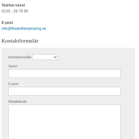
Blogg
Telefon växel
0155 - 26 70 90
Sitemap
E-post
info@filadelfianykoping.se
Kontaktformulär
Kontaktområde
Namn
E-post
Meddelande