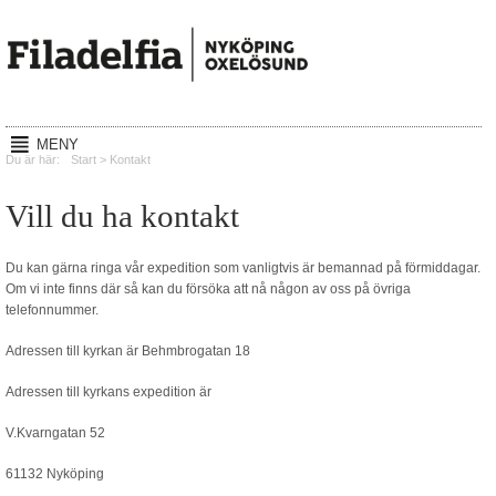
MENY
Hem
Du är här:
Start
>
Kontakt
Gudstjänster
Vill du ha kontakt
Reachout
Du kan gärna ringa vår expedition som vanligtvis är bemannad på förmiddagar.
Mission
Om vi inte finns där så kan du försöka att nå någon av oss på övriga
telefonnummer.
Lyssna
Adressen till kyrkan är Behmbrogatan 18
Kalender
Adressen till kyrkans expedition är
Om oss
V.Kvarngatan 52
Kontakt
61132 Nyköping