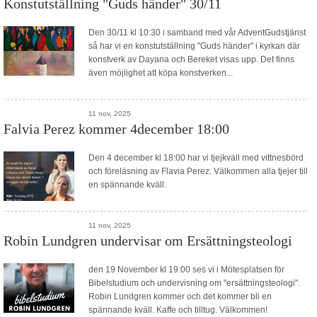
Konstutställning "Guds händer" 30/11
Blogg
Den 30/11 kl 10:30 i samband med vår AdventGudstjänst
Sitemap
så har vi en konstutställning "Guds händer" i kyrkan där
konstverk av Dayana och Bereket visas upp. Det finns
även möjlighet att köpa konstverken...
11 nov, 2025
Falvia Perez kommer 4december 18:00
Den 4 december kl 18:00 har vi tjejkväll med vittnesbörd
och föreläsning av Flavia Perez. Välkommen alla tjejer till
en spännande kväll.
11 nov, 2025
Robin Lundgren undervisar om Ersättningsteologi
den 19 November kl 19:00 ses vi i Mötesplatsen för
Bibelstudium och undervisning om "ersättningsteologi".
Robin Lundgren kommer och det kommer bli en
spännande kväll. Kaffe och tilltug. Välkommen!