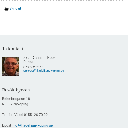
Skriv ut
Ta kontakt
Sven-Gunnar Roos
Pastor
070-662 09 10
sgroos@filadelfianykoping.se
Besök kyrkan
Behmbrogatan 18
611 32 Nyköping
Telefon Växel
0155- 26 70 90
Epost
info@filadelfianykoping.se