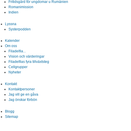
Fritidsgård för ungdomar u Rumänien
Blogg
Romanimission
Indien
Sitemap
Lyssna
Systerpodden
Kalender
Om oss
Filadelfia...
Vision och värderingar
Filadelfias fyra tillväxtsteg
Cellgrupper
Nyheter
Kontakt
Kontaktpersoner
Jag vill ge en gåva
Jag önskar förbön
Blogg
Sitemap