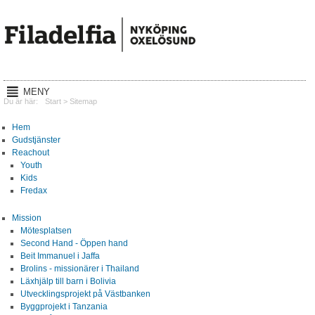
MENY
Hem
Du är här:
Start
>
Sitemap
Gudstjänster
Hem
Gudstjänster
Reachout
Reachout
Youth
Kids
Mission
Fredax
Lyssna
Mission
Mötesplatsen
Kalender
Second Hand - Öppen hand
Beit Immanuel i Jaffa
Om oss
Brolins - missionärer i Thailand
Läxhjälp till barn i Bolivia
Utvecklingsprojekt på Västbanken
Kontakt
Byggprojekt i Tanzania