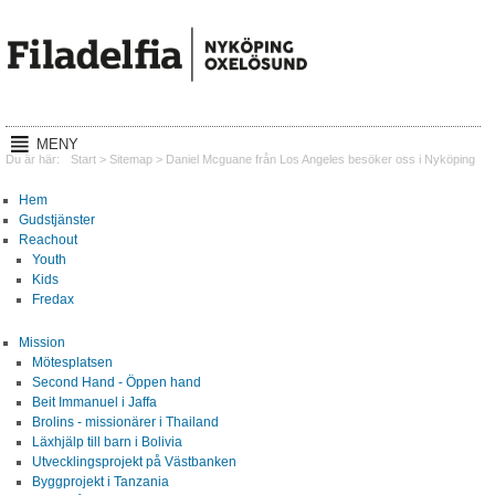
MENY
Hem
Du är här:
Start
>
Sitemap
>
Daniel Mcguane från Los Angeles besöker oss i Nyköping
Gudstjänster
Hem
Gudstjänster
Reachout
Reachout
Youth
Kids
Mission
Fredax
Lyssna
Mission
Mötesplatsen
Kalender
Second Hand - Öppen hand
Beit Immanuel i Jaffa
Om oss
Brolins - missionärer i Thailand
Läxhjälp till barn i Bolivia
Utvecklingsprojekt på Västbanken
Kontakt
Byggprojekt i Tanzania