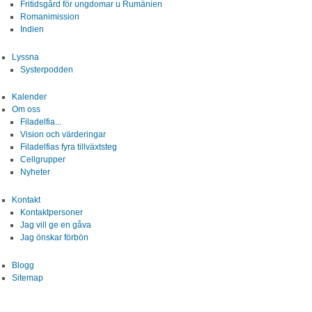
Fritidsgård för ungdomar u Rumänien
Blogg
Romanimission
Indien
Sitemap
Lyssna
Systerpodden
Kalender
Om oss
Filadelfia...
Vision och värderingar
Filadelfias fyra tillväxtsteg
Cellgrupper
Nyheter
Kontakt
Kontaktpersoner
Jag vill ge en gåva
Jag önskar förbön
Blogg
Sitemap