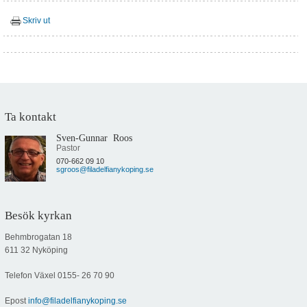
Skriv ut
Ta kontakt
Sven-Gunnar Roos
Pastor
070-662 09 10
sgroos@filadelfianykoping.se
Besök kyrkan
Behmbrogatan 18
611 32 Nyköping
Telefon Växel
0155- 26 70 90
Epost
info@filadelfianykoping.se