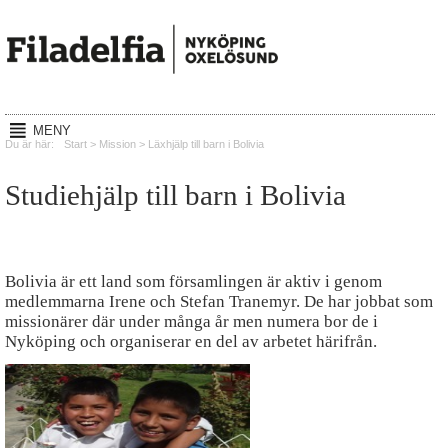
MENY
Hem
Du är här:
Start
>
Mission
>
Läxhjälp till barn i Bolivia
Gudstjänster
Studiehjälp till barn i Bolivia
Reachout
Mission
Bolivia är ett land som församlingen är aktiv i genom
Lyssna
medlemmarna Irene och Stefan Tranemyr. De har jobbat som
missionärer där under många år men numera bor de i
Kalender
Nyköping och organiserar en del av arbetet härifrån.
Om oss
Kontakt