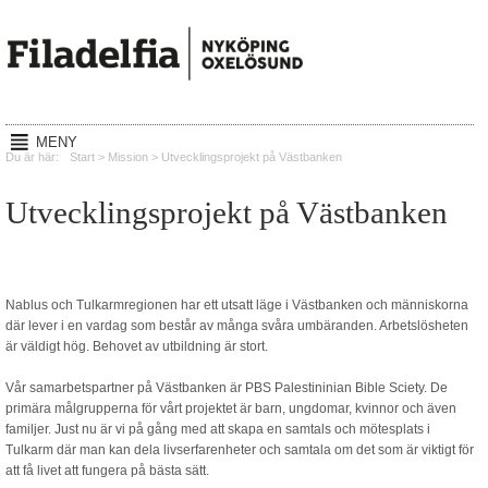
MENY
Hem
Du är här:
Start
>
Mission
>
Utvecklingsprojekt på Västbanken
Gudstjänster
Utvecklingsprojekt på Västbanken
Reachout
Mission
Nablus och Tulkarmregionen har ett utsatt läge i Västbanken och människorna
Lyssna
där lever i en vardag som består av många svåra umbäranden. Arbetslösheten
är väldigt hög. Behovet av utbildning är stort.
Kalender
Vår samarbetspartner på Västbanken är PBS Palestininian Bible Sciety. De
primära målgrupperna för vårt projektet är barn, ungdomar, kvinnor och även
Om oss
familjer. Just nu är vi på gång med att skapa en samtals och mötesplats i
Tulkarm där man kan dela livserfarenheter och samtala om det som är viktigt för
Kontakt
att få livet att fungera på bästa sätt.